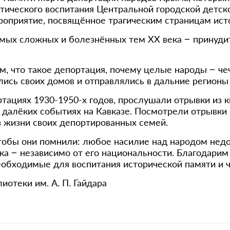
тического воспитания Центральной городской детско
ероприятие, посвящённое трагическим страницам ист
амых сложных и болезнённых тем XX века – принуд
м, что такое депортация, почему целые народы – че
лись своих домов и отправлялись в дальние регионы
ртациях 1930-1950-х годов, прослушали отрывки из 
ех далёких событиях на Кавказе. Посмотрели отрывк
 жизни своих депортированных семей.
чтобы они помнили: любое насилие над народом нед
ка – независимо от его национальности. Благодарим
необходимые для воспитания исторической памяти и 
отеки им. А. П. Гайдара