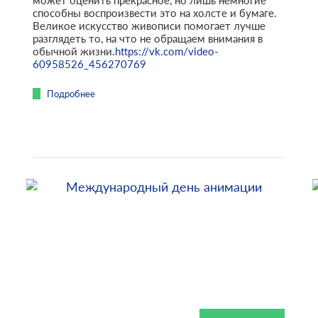
может оценить прекрасное, но лишь немногие
способны воспроизвести это на холсте и бумаге.
Великое искусство живописи помогает лучше
разглядеть то, на что не обращаем внимания в
обычной жизни.
https://vk.com/video-
60958526_456270769
Подробнее