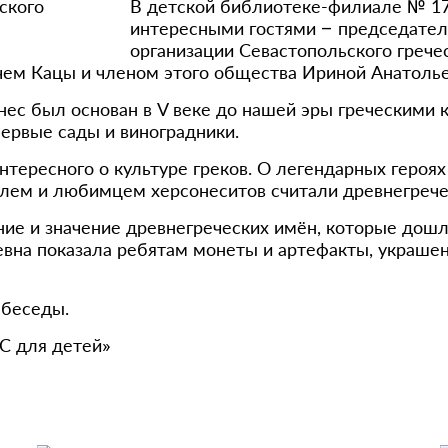
В детской библиотеке-филиале № 17
интересными гостями – председате
организации Севастопольского грече
ем Кацы и членом этого общества Ириной Анатолье
онес был основан в V веке до нашей эры греческими
первые сады и виноградники.
нтересного о культуре греков. О легендарных героях
елем и любимцем херсонеситов считали древнегречес
ие и значение древнегреческих имён, которые дош
евна показала ребятам монеты и артефакты, украше
 беседы.
С для детей»