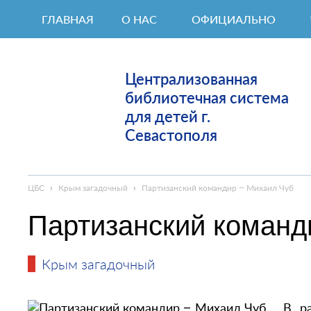
ГЛАВНАЯ
О НАС
ОФИЦИАЛЬНО
Централизованная
библиотечная система
для детей г.
Севастополя
ЦБС
›
Крым загадочный
›
Партизанский командир – Михаил Чуб
Партизанский команд
Крым загадочный
В р