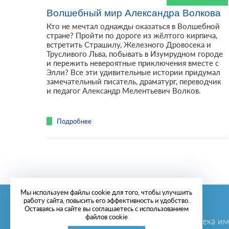
Волшебный мир Александра Волкова
Кто не мечтал однажды оказаться в Волшебной
стране? Пройти по дороге из жёлтого кирпича,
встретить Страшилу, Железного Дровосека и
Трусливого Льва, побывать в Изумрудном городе
и пережить невероятные приключения вместе с
Элли? Все эти удивительные истории придумал
замечательный писатель, драматург, переводчик
и педагог Александр Мелентьевич Волков.
Подробнее
Мы используем файлы cookie для того, чтобы улучшить
работу сайта, повысить его эффективность и удобство.
ГБУК г. Севастополя «ЦБС для детей»
Оставаясь на сайте вы соглашаетесь с использованием
файлов cookie
Центральная городская детская библиотека им.