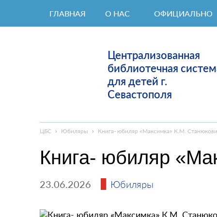
ГЛАВНАЯ
О НАС
ОФИЦИАЛЬНО
Централизованная
библиотечная систем
для детей г.
Севастополя
ЦБС
›
Юбиляры
›
Книга- юбиляр «Максимка» К.М. Станюков
Книга- юбиляр «Ма
23.06.2026
Юбиляры