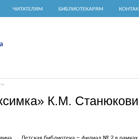
ЧИТАТЕЛЯМ
БИБЛИОТЕКАРЯМ
КОНТА
а
ича
ксимка» К.М. Станюкови
Детская библиотека – филиал № 2 в рамках