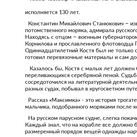
исполняется 130 лет.
Константин Михайлович Станюкович – изве
потомственного моряка, адмирала русског
Находясь с отцом – военным губернатором
Корнилова и прославленного флотоводца П
Одиннадцатилетний Костя был не только о
готовил перевязочные материалы и сам до
Казалось бы, Костя с малых лет должен б
переливающихся серебряной пеной. Судьба
сосредоточился на литературной деятельно
разных судах, побывал в кругосветном пу
Рассказ «Максимка» - это история трогат
мальчика, подобранного моряками после 
На русском парусном судне, слегка покач
Каждый знал, что на корабле все должно б
размеренный порядок вещей однажды нару