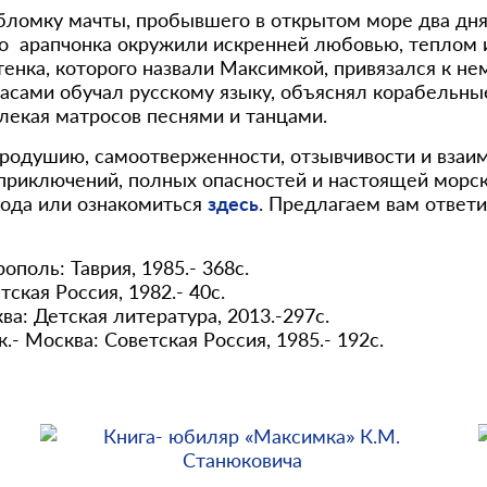
бломку мачты, пробывшего в открытом море два дня
ого арапчонка окружили искренней любовью, теплом 
тенка, которого назвали Максимкой, привязался к не
асами обучал русскому языку, объяснял корабельны
екая матросов песнями и танцами.
одушию, самоотверженности, отзывчивости и взаим
риключений, полных опасностей и настоящей морско
рода или ознакомиться
здесь
. Предлагаем вам ответ
поль: Таврия, 1985.- 368с.
ская Россия, 1982.- 40с.
а: Детская литература, 2013.-297с.
- Москва: Советская Россия, 1985.- 192с.