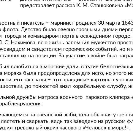
представляет рассказ К. М. Станюковича «Ма
стный писатель – маринист родился 30 марта 1843
о флота. Детство было овеяно грозными днями перв
 города и командиром порта в осажденном городе, м
. С. Нахимова, всю жизнь запомнил мужество прост
чевидцем и свидетелем героических событий, но и и
ставлял их на позиции. За участие в войне был наг
ыл влюбиться в морские дали, в тугие белоснежные 
 моряка была предопределена для него, но этого 
сти, его рассказы – это правдивые картины суровы
тешествии, до тонкостей знал корабельную службу, 
ельной дружбы матроса военного парового клипера 
кораблекрушения.
ивающемся на океанской зыби, шла обычная утренняя
лестеть и сверкать, ведь так заведено на русском 
шил тревожный окрик часового «Человек в море!».