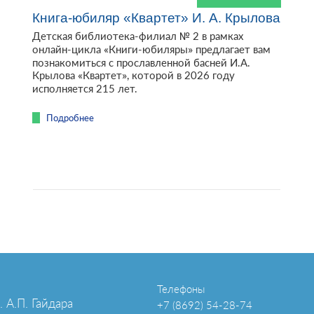
Книга-юбиляр «Квартет» И. А. Крылова
Детская библиотека-филиал № 2 в рамках
онлайн-цикла «Книги-юбиляры» предлагает вам
познакомиться с прославленной басней И.А.
Крылова «Квартет», которой в 2026 году
исполняется 215 лет.
Подробнее
Телефоны
 А.П. Гайдара
+7 (8692) 54-28-74