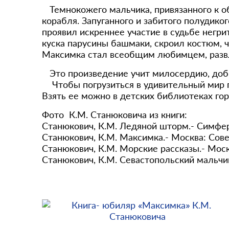
Темнокожего мальчика, привязанного к о
корабля. Запуганного и забитого полудик
проявил искреннее участие в судьбе негри
куска парусины башмаки, скроил костюм, ч
Максимка стал всеобщим любимцем, развл
Это произведение учит милосердию, добр
Чтобы погрузиться в удивительный мир п
Взять ее можно в детских библиотеках го
Фото К.М. Станюковича из книги:
Станюкович, К.М. Ледяной шторм.- Симферо
Станюкович, К.М. Максимка.- Москва: Совет
Станюкович, К.М. Морские рассказы.- Москв
Станюкович, К.М. Севастопольский мальчик.