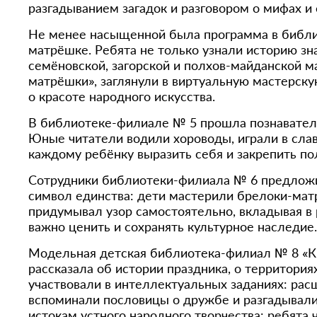
разгадыванием загадок и разговором о мифах и 
Не менее насыщенной была программа в библио
матрёшке. Ребята не только узнали историю зн
семёновской, загорской и полхов-майданской 
матрёшки», заглянули в виртуальную мастерск
о красоте народного искусства.
В библиотеке-филиале № 5 прошла познаватель
Юные читатели водили хороводы, играли в славя
каждому ребёнку выразить себя и закрепить по
Сотрудники библиотеки-филиала № 6 предложили
символ единства: дети мастерили брелоки-мат
придумывал узор самостоятельно, вкладывая в р
важно ценить и сохранять культурное наследие.
Модельная детская библиотека-филиал № 8 «Кн
рассказала об истории праздника, о территория
участвовали в интеллектуальных заданиях: рас
вспоминали пословицы о дружбе и разгадывали 
истокам устного народного творчества: ребята 