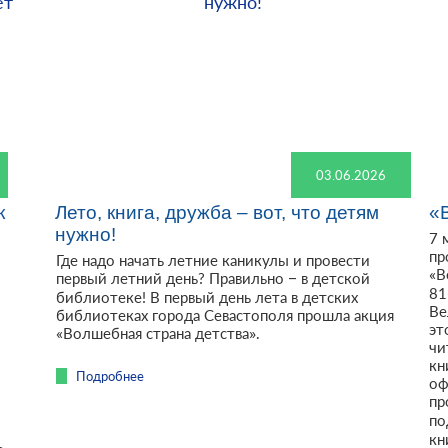
03.06.2026
к
Лето, книга, дружба – вот, что детям
«
нужно!
7 
пр
Где надо начать летние каникулы и провести
«В
первый летний день? Правильно – в детской
81
библиотеке! В первый день лета в детских
Ве
библиотеках города Севастополя прошла акция
эт
«Волшебная страна детства».
!
чи
кн
Подробнее
оф
пр
по
кн