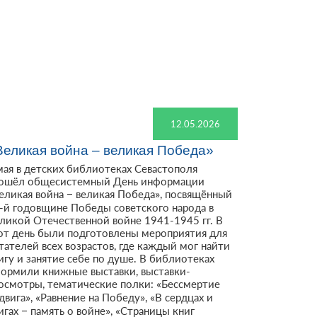
12.05.2026
Великая война – великая Победа»
мая в детских библиотеках Севастополя
ошёл общесистемный День информации
еликая война – великая Победа», посвящённый
-й годовщине Победы советского народа в
ликой Отечественной войне 1941-1945 гг. В
от день были подготовлены мероприятия для
тателей всех возрастов, где каждый мог найти
игу и занятие себе по душе. В библиотеках
ормили книжные выставки, выставки-
осмотры, тематические полки: «Бессмертие
двига», «Равнение на Победу», «В сердцах и
игах – память о войне», «Страницы книг