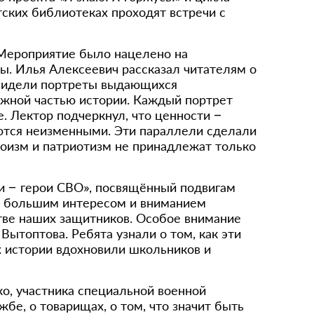
тских библиотеках проходят встречи с
 Мероприятие было нацелено на
ны. Илья Алексеевич рассказал читателям о
 увидели портреты выдающихся
важной частью истории. Каждый портрет
е. Лектор подчеркнул, что ценности –
аются неизменными. Эти параллели сделали
роизм и патриотизм не принадлежат только
ки – герои СВО», посвящённый подвигам
 с большим интересом и вниманием
стве наших защитников. Особое внимание
ытоптова. Ребята узнали о том, как эти
х истории вдохновили школьников и
о, участника специальной военной
е, о товарищах, о том, что значит быть