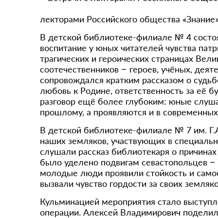
лекторами Российского общества «Знание»
В детской библиотеке-филиале № 4 состо
воспитание у юных читателей чувства патр
трагических и героических страницах Вел
соотечественников – героев, учёных, деят
сопровождался кратким рассказом о судьбе
любовь к Родине, ответственность за её 
разговор ещё более глубоким: юные слушат
прошлому, а проявляются и в современных
В детской библиотеке-филиале № 7 им. Г.
наших земляков, участвующих в специаль
слушали рассказ библиотекаря о причинах
было уделено подвигам севастопольцев – 
молодые люди проявили стойкость и самоо
вызвали чувство гордости за своих земляко
Кульминацией мероприятия стало выступле
операции. Алексей Владимирович поделилс