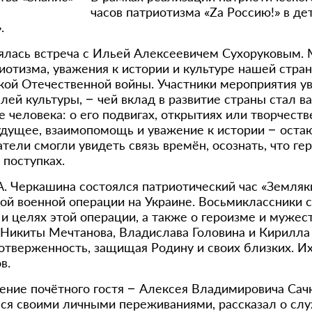
часов патриотизма «Zа Россию!» в де
.
ялась встреча с Ильей Алексеевичем Сухоруковым.
иотизма, уважения к истории и культуре нашей стра
икой Отечественной войны. Участники мероприятия
елей культуры, – чей вклад в развитие страны стал 
 человека: о его подвигах, открытиях или творчеств
будущее, взаимопомощь и уважение к истории – ост
ели смогли увидеть связь времён, осознать, что ге
 поступках.
А. Черкашина состоялся патриотический час «Земля
ной военной операции на Украине. Восьмиклассники
 и целях этой операции, а также о героизме и муже
Никиты Мечтанова, Владислава Головина и Кирилла В
тверженность, защищая Родину и своих близких. И
в.
ние почётного гостя – Алексея Владимировича Сачк
я своими личными переживаниями, рассказал о служб