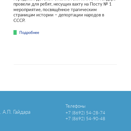
провели для ребят, несущих вахту на Посту № 1
мероприятие, посвящённое трагическим
страницам истории – депортации народов в
СССР.
Подробнее
Телефоны
 А.П. Гайдара
+7 (8692) 54-28-74
+7 (8692) 54-90-48